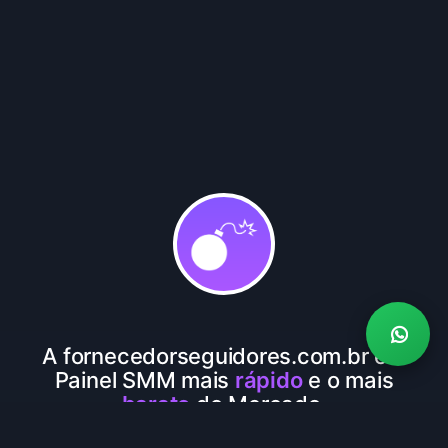
A fornecedorseguidores.com.br é o
Painel SMM mais
rápido
e o mais
barato
do Mercado.