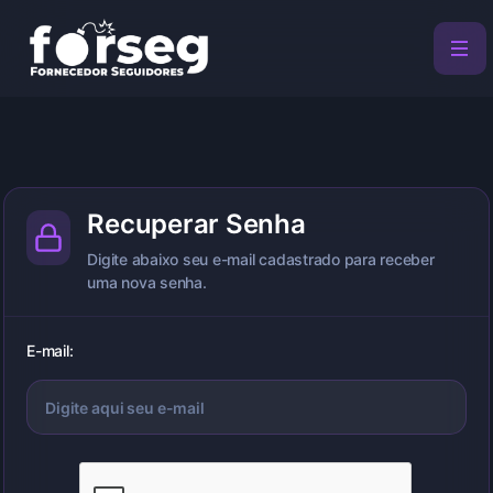
Recuperar Senha
Digite abaixo seu e-mail cadastrado para receber
uma nova senha.
E-mail: